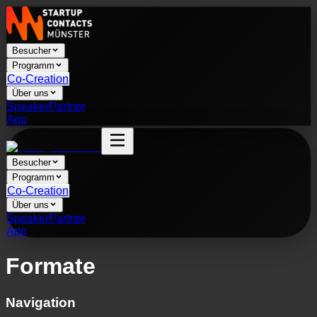
Besucher
Programm
Co-Creation
Über uns
Speaker
Partner
App
Besucher
Programm
Co-Creation
Über uns
Speaker
Partner
App
Formate
Navigation